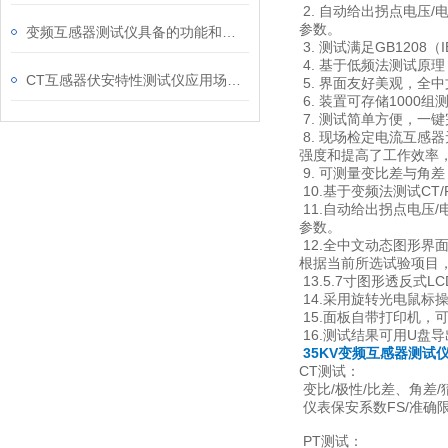
2. 自动给出拐点电压/
参数。
变频互感器测试仪具备的功能和特性
3. 测试满足GB1208
4. 基于低频法测试原理
CT互感器伏安特性测试仪应用场景及技术特点说明
5. 界面友好美观，全
6. 装置可存储1000
7. 测试简单方便，一
8. 现场检定电流互
强度和提高了工作效率
9. 可测量变比差与角差
10.基于变频法测试CT
11.自动给出拐点电压/
参数。
12.全中文动态图形
根据当前所选试验项目
13.5.7寸图形透反式
14.采用旋转光电鼠标
15.面板自带打印机，
16.测试结果可用U盘
35KV变频互感器测试
CT测试：
变比/极性/比差、角差/
仪表保安系数FS/准确限
PT测试：