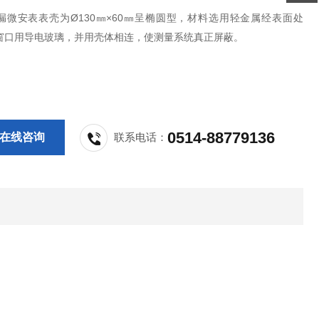
漏微安表表壳为Ø130㎜×60㎜呈椭圆型，材料选用轻金属经表面处
窗口用导电玻璃，并用壳体相连，使测量系统真正屏蔽。
0514-88779136
在线咨询
联系电话：