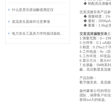
◆ 附配高压屏蔽
什么是变压器油酸值测定仪
交直流微安表产品参
◆ 测量精度：1%
◆ 量程：2000μ
直流发生器操作注意事项
◆ 重量：1.5kg(
电力安全工器具力学性能试验机（安全工具拉力机）简易试验方法讲解
交直流泄漏微安表
主
1.测量范围：0～199.
2.分辩率：0.1 uA或0
3.精度：0.2%±1个字
4.工作电源：9v（
5.工作环境：环境温
6.显示方法：显示
7.全屏蔽：SWB
蔽。高压数显直流微
产品别称：
数字微安表、直流微
扬州豪泰公司的理念
团队，保障客户在信
获得zui大的收益。