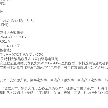
电缆。
数：
；
A，分辨率分别为：1μA。
含附件)
要技术参数指标
9uA～1999.9 Ua
.01uA
/0.5%±1个字
层叠电池）
度：0～40℃环境湿度：‹85%
4½位特制大液晶数显表（窗口装导电玻璃）。
系列高压数显直流微安表表壳为Ø130㎜×60㎜呈椭圆型，材料选用轻金属
安表用于测量直流泄漏电流或电导电流值，可与直流高压发生器和各种试
安表、交流微安表、数字毫安表、直流高压微安表、直流高压毫安表、高压
：“诚信为本、实力为先，全心全意为客户"，征原公司秉承客户*、服务
息时代的高速路上驰骋，又以稳固、发展、忠诚、高效、团结与创新的精