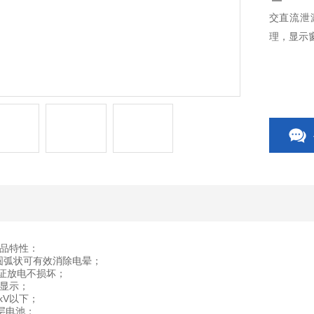
交直流泄
理，显示
品特性：
圆弧状可有效消除电晕；
证放电不损坏；
晶显示；
kV以下；
层电池；