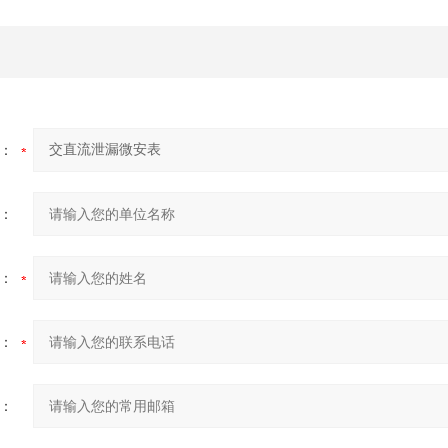
：
：
：
：
：