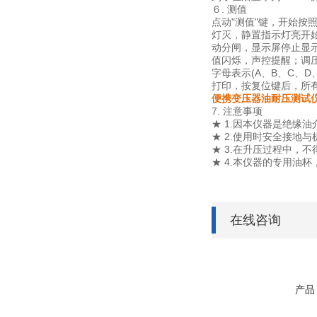
６. 测值
点动"测值"键，开始
灯灭，静置指示灯亮开始
动分闸，显示屏停止显
值闪烁，声控提醒；调
字母表示(A、B、C、D
打印，按复位键后，所
便携变压器油耐压测试
7. 注意事项
★ 1.因本仪器是绝缘
★ 2.使用时安全接地
★ 3.在升压过程中，
★ 4.本仪器的专用油
在线咨询
产品