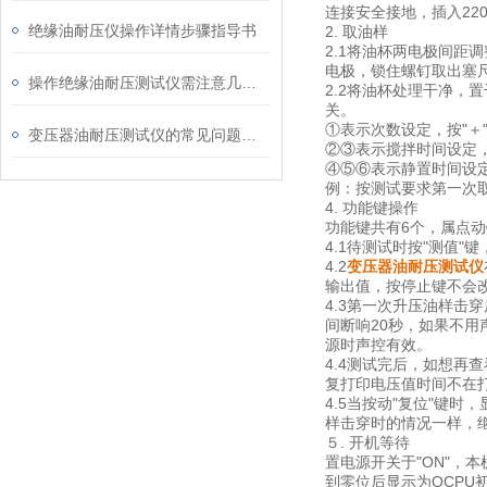
连接安全接地，插入22
绝缘油耐压仪操作详情步骤指导书
2. 取油样
2.1将油杯两电极间距
电极，锁住螺钉取出塞
操作绝缘油耐压测试仪需注意几点内容
2.2将油杯处理干净，
关。
①表示次数设定，按"＋"
变压器油耐压测试仪的常见问题及解决方法
②③表示搅拌时间设定，
④⑤⑥表示静置时间设定，
例：按测试要求第一次
4. 功能键操作
功能键共有6个，属点
4.1待测试时按"测值
4.2
变压器油耐压测试仪
输出值，按停止键不会
4.3第一次升压油样击
间断响20秒，如果不用
源时声控有效。
4.4测试完后，如想再
复打印电压值时间不在
4.5当按动"复位"键时
样击穿时的情况一样，继
５. 开机等待
置电源开关于"ON"，
到零位后显示为OCPU