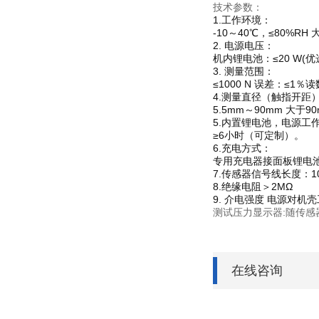
技术参数：
1.工作环境：
-10～40℃，≤80%RH 
2. 电源电压：
机内锂电池：≤20 W(优选)
3. 测量范围：
≤1000 N 误差：≤1％读
4.测量直径（触指开距
5.5mm～90mm 大于
5.内置锂电池，电源工
≥6小时（可定制）。
6.充电方式：
专用充电器接面板锂电
7.传感器信号线长度：
1
8.绝缘电阻
＞2MΩ
9. 介电强度
电源对机壳
测试压力显示器:随传
在线咨询