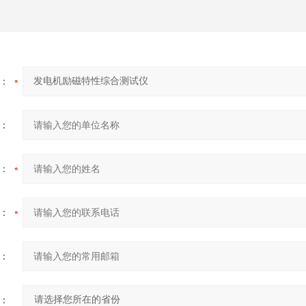
：
：
：
：
：
：