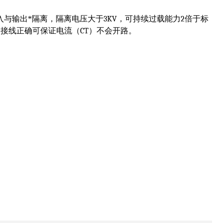
入与输出*隔离，隔离电压大于
3KV
，可持续过载能力
2
倍于标
，接线正确可保证电流（
CT
）不会开路。