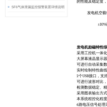
的性能及稳定度
SF6气体泄漏监控报警装置详情说明
发电机空载
±10%
发电机励磁特性
采用工控机一体
大屏幕液晶显示
可进行自动采集
实时绘制特性曲
2
个
USB
接口，支
可进行波形对比
检测数据稳定、
采用图表输出方
本系统程控化程
6
路电压信号处理