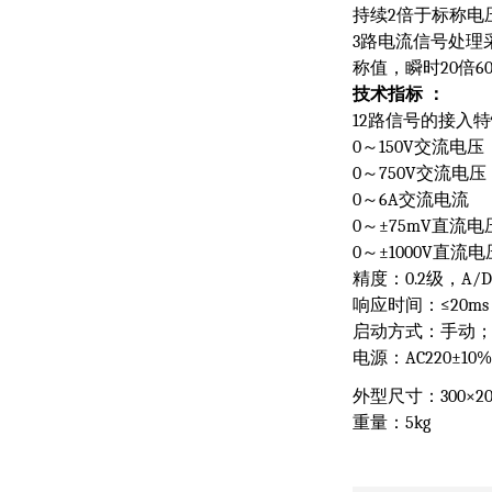
持续
2
倍于标称电
3
路电流信号处理
称值，瞬时
20
倍
6
技术
指标
：
12
路信号的接入特
0
～
150V
交流电压
0
～
750V
交流电压
0
～
6A
交流电流
0
～
±75mV
直流电
0
～
±1000V
直流电
精度：
0.2
级，
A/D
响应时间：
≤20ms
启动方式：手动
电源：
AC220±10%
外型尺寸：
300×2
重量：
5kg