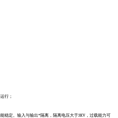
常运行；
能稳定。输入与输出*隔离，隔离电压大于
3KV
，过载能力可