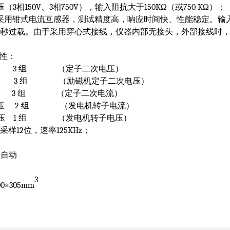
压（
3
相
150V
、
3
相
750V
），输入阻抗大于
150KΩ
（或
750 KΩ
）；
采用钳式电流互感器，测试精度高，响应时间快、性能稳定。输
0
秒过载。由于采用穿心式接线，仪器内部无接头，外部接线时
性：
3
组
（定子二次电压）
3
组
（励磁机定子二次电压）
3
组
（定子二次电流）
压
2
组
（发电机转子电流）
压
1
组
（发电机转子电压）
采样
12
位，速率
125KHz
；
；自动
3
00×305mm