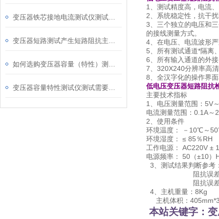
1、测试精度高，电流、
2、系统稳定性，抗干
变压器铁芯接地电流测试仪测试方法及注意事项
3、三个独立的电压和三
的接线测量方式。
变压器短路测试产生短路阻抗主要原因
4、在电压、电流波形
5、所有测试通道*隔离
6、所有输入通道的外接
如何选购变压器容量（特性）测试仪
7、320X240分辨
8、全汉字化的操作界
低电压变压器短路阻抗
变压器容量特性测试仪测试需要注意哪几点
主要技术指标
1、电压测量范围：5V～
电流测量范围：0.1A～
2、使用条件
环境温度： －10℃～50
环境湿度： ≤ 85％RH
工作电源： AC220V ± 
电源频率： 50（±10）H
3、测试结果判断参考：
阻抗误差在 ± 2%
阻抗误差在超过 
4、主机重量：8Kg
主机体积：405mm*33
本站关键字：变