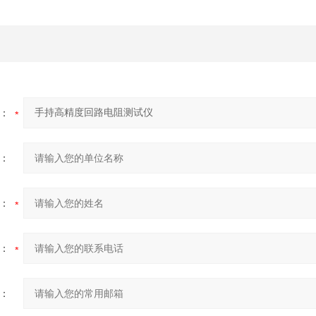
：
：
：
：
：