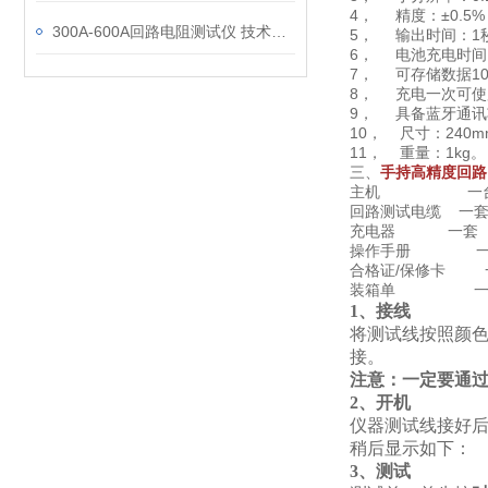
4， 精度：±0.5%
300A-600A回路电阻测试仪 技术讲解
5， 输出时间：1秒
6， 电池充电时间
7， 可存储数据10
8， 充电一次可使
9， 具备蓝牙通讯
10， 尺寸：240mm
11， 重量：1kg。
三、
手持高精度回路
主机 一
回路测试电缆 一
充电器 一套
操作手册 一
合格证/保修卡 
装箱单 一
1、接线
将测试线按照颜色
接。
注意：一定要通
2、开机
仪器测试线接好
稍后显示如下：
3、测试