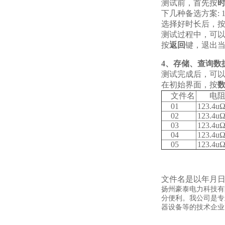
测试前，首先按
下几种备选方案: 1秒
选择好时长后，
测试过程中，可
按
返回
键，退出
4、存储、查询数
测试完成后，可
在初始界面，按
文件名
电阻
01
123.4u
02
123.4u
03
123.4u
04
123.4u
05
123.4u
文件名是以年月
扬州豪泰电力科技有
分便利。我公司是专
器设备等的技术企业