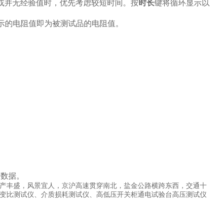
或并无经验值时，优先考虑较短时间。按
时长
键将循环显示以
显示的电阻值即为被测试品的电阻值。
除数据。
产丰盛，风景宜人，京沪高速贯穿南北，盐金公路横跨东西，交通十
变比测试仪、介质损耗测试仪、高低压开关柜通电试验台高压测试仪