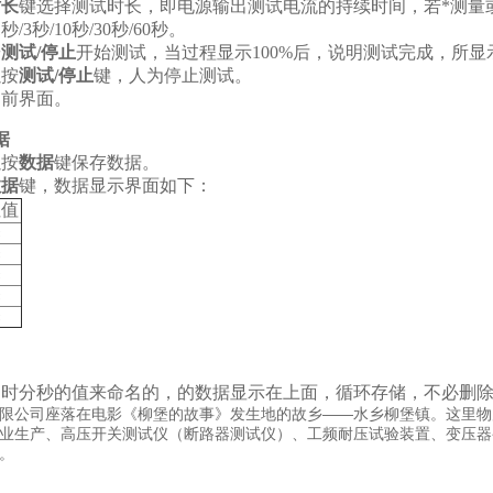
时长
键选择测试时长，即电源输出测试电流的持续时间，若*测量
/3秒/10秒/30秒/60秒。
按
测试/停止
开始测试，当过程显示100%后，说明测试完成，所
以按
测试/停止
键，人为停止测试。
当前界面。
据
以按
数据
键保存数据。
数据
键，数据显示界面如下：
值
Ω
Ω
Ω
Ω
Ω
日时分秒的值来命名的，的数据显示在上面，循环存储，不必删
限公司座落在电影《柳堡的故事》发生地的故乡——水乡柳堡镇。这里物
业生产、高压开关测试仪（断路器测试仪）、工频耐压试验装置、变压器
。