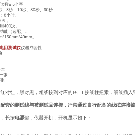
 读数± 5个字
、3秒、10秒、30秒、60秒
：8小时。
0组。
用400次。
功能（选配）。
*150mm*40mm。
电阻测试仪
仪器成套性
台
套
本
一张
张
红对红，黑对黑，粗线接到对应的I+、I-接线柱扭紧，细线插入
过配套的测试线与被测试品连接，严禁通过自行配备的线缆连接
后，长按
电源
键，仪器开机，开机显示如下：