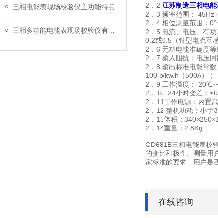
2．2
江苏制造三相电能
三相电能表现场校验仪主功能特点
2．3 频率范围： 45Hz
2．4 相位测量范围：0°~
三相多功能电能表现场校验仪有哪些主要特性
2．5 电流、电压、有功
0.2或0.5（钳型电流互
2．6 无功电能准确度等级
2．7 输入阻抗：电压回路
2．8 输出标准电能常数：1
100 p/kw.h（500A）；
2．9 工作温度：-20℃~
2．10 24小时变差：≤0
2．11工作电源：内置
2．12 整机功耗：小于3
2．13体积：340×250×1
2．14重量：2.8Kg
GD681B三相电能
的变比和极性、测量用
家标准的要求，用户是
在线咨询