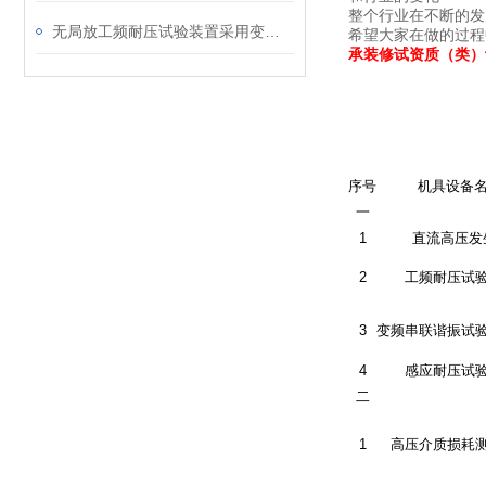
整个行业在不断的发
无局放工频耐压试验装置采用变频技术优势多及适用广
希望大家在做的过程
承装修试资质（类）
序号
机具设备
一
1
直流高压发
2
工频耐压试
3
变频串联谐振试
4
感应耐压试
二
1
高压介质损耗