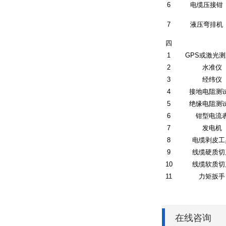
6
电缆压接钳
7
液压弯排机
四
1
GPS或激光
2
水准仪
3
经纬仪
4
接地电阻测
5
绝缘电阻测
6
钳型电流
7
发电机
8
电缆剥皮工
9
线缆硬质切
10
线缆软质切
11
力矩扳手
在线咨询