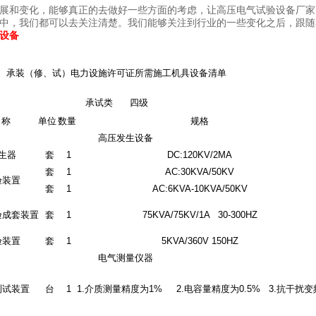
展和变化，能够真正的去做好一些方面的考虑，让高压电气试验设备厂家
中，我们都可以去关注清楚。我们能够关注到行业的一些变化之后，跟随
设备
承装（修、试）电力设施许可证所需施工机具设备清单
承试类 四级
名称
单位
数量
规格
高压发生设备
生器
套
1
DC:120KV/2MA
套
1
AC:30KVA/50KV
验装置
套
1
AC:6KVA-10KVA/50KV
验成套装置
套
1
75KVA/75KV/1A 30-300HZ
验装置
套
1
5KVA/360V 150HZ
电气测量仪器
测试装置
台
1
1.介质测量精度为1% 2.电容量精度为0.5% 3.抗干扰变