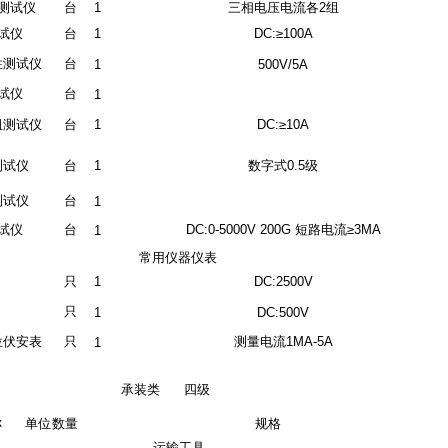
测试仪
台
1
三相电压电流各2组
试仪
台
1
DC:≥100A
性测试仪
台
1
500V/5A
试仪
台
1
阻测试仪
台
1
DC:≥10A
测试仪
台
1
数字式0.5级
测试仪
台
1
试仪
台
DC:0-5000V 200G 短路电流≥3MA
1
常用仪器仪表
只
1
DC:2500V
只
1
DC:500V
位伏安表
只
测量电流1MA-5A
1
承装类 四级
称
单位
数量
规格
运输工具