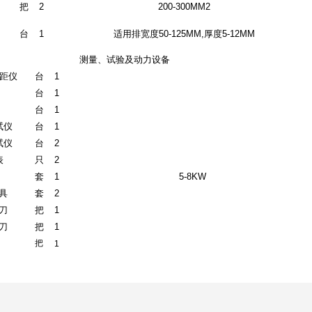
把
2
200-300MM2
台
1
适用排宽度50-125MM,厚度5-12MM
测量、试验及动力设备
测距仪
台
1
台
1
台
1
试仪
台
1
试仪
台
2
表
只
2
套
1
5-8KW
具
套
2
刀
把
1
刀
把
1
把
1