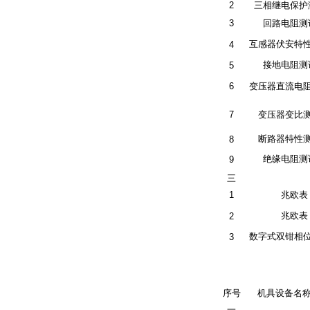
2
三相继电保护
3
回路电阻测
互感器伏安特
4
接地电阻测
5
6
变压器直流电
7
变压器变比
断路器特性
8
绝缘电阻测
9
三
1
兆欧表
兆欧表
2
数字式双钳相
3
序号
机具设备名
一