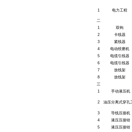
1
电力工程
二
1
双钩
2
卡线器
3
紧线器
4
电动绞磨机
5
电缆引线器
6
电缆引线器
7
放线架
8
放线架
三
1
手动液压机
2
油压分离式穿孔
3
导线压接机
4
液压压接钳
5
液压压接钳