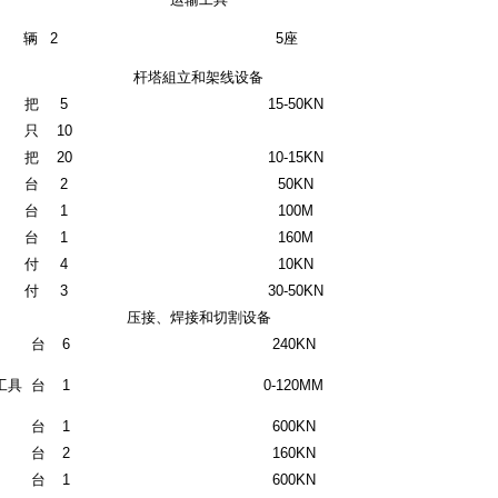
辆
2
5座
杆塔組立和架线设备
把
5
15-50KN
只
10
把
20
10-15KN
台
2
50KN
台
1
100M
台
1
160M
付
4
10KN
付
3
30-50KN
压接、焊接和切割设备
台
6
240KN
工具
台
1
0-120MM
台
1
600KN
台
2
160KN
台
1
600KN