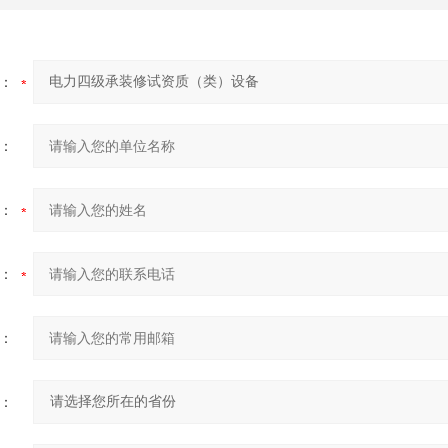
：
：
：
：
：
：