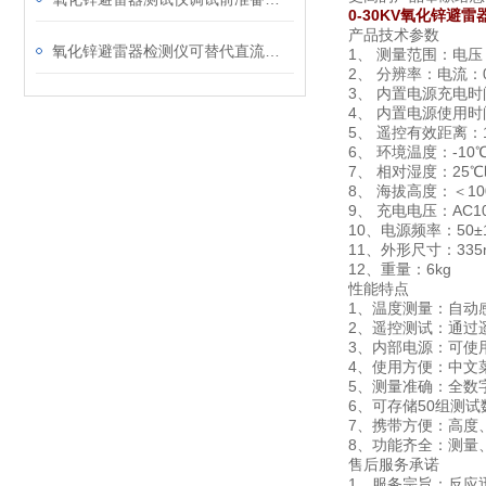
0-30KV氧化锌
避雷
产品技术参数
氧化锌避雷器检测仪可替代直流发生器做泄漏电流测试
1、 测量范围：电压：
2、 分辨率：电流：0
3、 内置电源充电时
4、 内置电源使用时
5、 遥控有效距离：1
6、 环境温度：-10
7、 相对湿度：25℃
8、 海拔高度：＜10
9、 充电电压：AC100
10、电源频率：50±
11、外形尺寸：335m
12、重量：6kg
性能特点
1、温度测量：自动
2、遥控测试：通过
3、内部电源：可使
4、使用方便：中文
5、测量准确：全数
6、可存储50组测
7、携带方便：高度、
8、功能齐全：测量
售后服务承诺
1、服务宗旨：反应