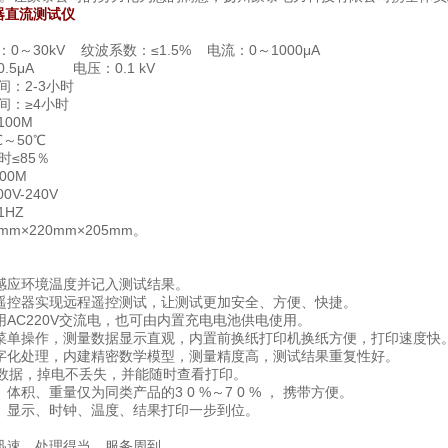
器直流测试仪
0～30kV 纹波系数：≤1.5% 电流：0～1000μA
.5μA 电压：0.1 kV
间：2-3小时
间：≥4小时
00M
℃～50℃
时≤85％
00M
V-240V
1HZ
m×220mm×205mm。
感应环境温度并记入测试结果。
遥控器实现远程遥控测试，让测试更加安全、方便、快捷。
用AC220V交流电，也可由内置充电电池供电使用。
菜单操作，测量数据显示直观，内置前换纸打印机换纸方便，打印速度快
字化处理，内建精密数学模型，测量精度高，测试结果重复性好。
试数据，掉电不丢失，并能随时查看打印。
体积、重量仅为同类产品的3 0 %～7 0 % ， 携带方便。
、显示、时钟、温度、结果打印一步到位。
迅速、处理得当、服务周到。