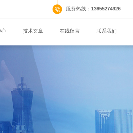
服务热线：
13655274926
中心
技术文章
在线留言
联系我们