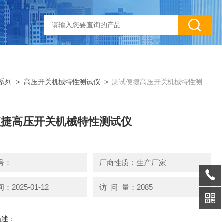
系列
>
高压开关机械特性测试仪
>
测试便捷高压开关机械特性测试仪
便捷高压开关机械特性测试仪
号：
厂商性质：生产厂家
2025-01-12
访 问 量：2085
描述：