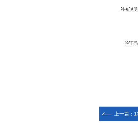
补充说明
验证码
上一篇：