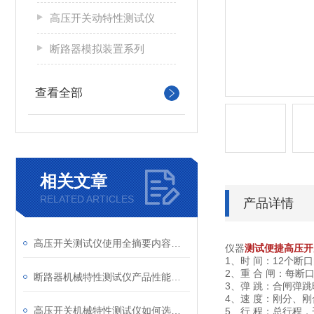
高压开关动特性测试仪
断路器模拟装置系列
查看全部
相关文章
RELATED ARTICLES
产品详情
高压开关测试仪使用全摘要内容及原理介绍
仪器
测试便捷高压开
1、时 间：12个
2、重 合 闸：每断
断路器机械特性测试仪产品性能及技术参数详解
3、弹 跳：合闸弹
4、速 度：刚分、
高压开关机械特性测试仪如何选配传感器
5、行 程：总行程