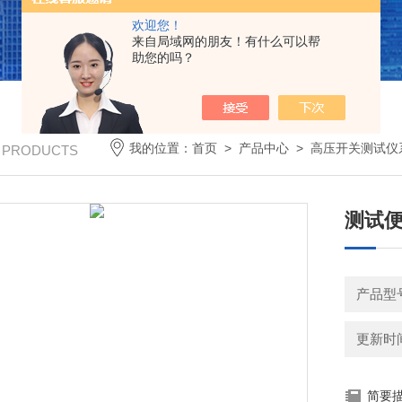
欢迎您！
来自局域网的朋友！有什么可以帮
助您的吗？
我的位置：
首页
>
产品中心
>
高压开关测试仪
/ PRODUCTS
测试
产品型
更新时间：
简要