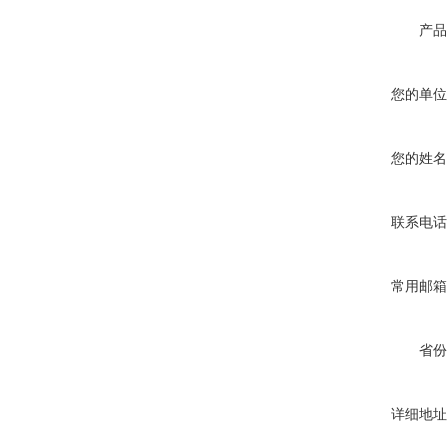
产品
您的单位
您的姓名
联系电话
常用邮箱
省份
详细地址