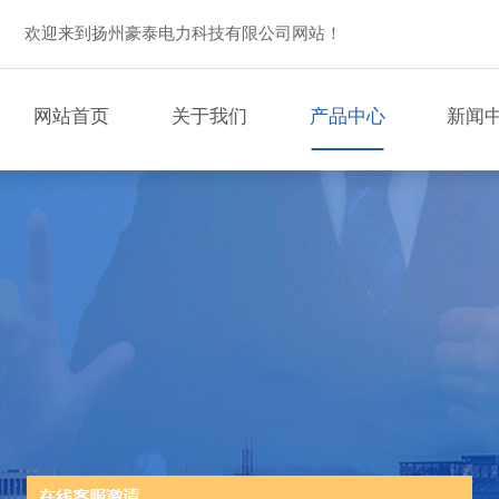
欢迎来到扬州豪泰电力科技有限公司网站！
网站首页
关于我们
产品中心
新闻