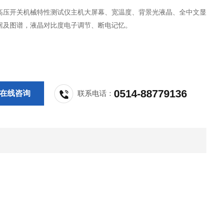
高压开关机械特性测试仪主机大屏幕、宽温度、背景光液晶、全中文显
据及图谱，液晶对比度电子调节、断电记忆。
0514-88779136
在线咨询
联系电话：