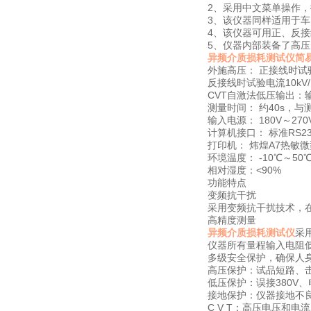
2、采用中文菜单操作
3、该仪器同样适用于车
4、该仪器可用正、反接
5、仪器内部装备了高压
异频介质损耗测试仪简
外施高压： 正接线时试验
反接线时试验电流10kV/
CVT自激法低压输出：输
测量时间： 约40s，与
输入电源： 180V～270
计算机接口： 标准RS2
打印机： 炜煌A7热敏
环境温度： -10℃～50
相对湿度：<90%
功能特点
变频抗干扰
采用变频抗干扰技术，
高精度测量
异频介质损耗测试仪
采
仪器所有量程输入电阻
多级安全保护，确保人
高压保护：试品短路、
低压保护：误接380V
接地保护：仪器接地不
C V T：高压电压和