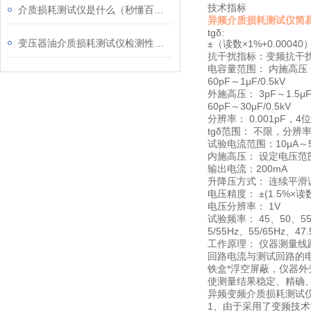
技术指标
介质损耗测试仪是什么（秒懂百科）
异频介质损耗测试仪简
tgδ:
变压器油介质损耗测试仪检测性能如下
±（读数×1%+0.00040
抗干扰指标：变频抗干扰
电容量范围： 内施高压： 3
60pF～1μF/0.5kV
外施高压： 3pF～1.5μF/
60pF～30μF/0.5kV
分辨率： 0.001pF，
tgδ范围： 不限，分辨
试验电流范围：10μA～
内施高压： 设定电压范围：
输出电流：200mA
升降压方式： 连续平滑
电压精度： ±(1.5%×读数
电压分辨率： 1V
试验频率： 45、50、55
5/55Hz、55/65Hz、4
工作原理： 仪器测量
回路电流与测试回路的电
铁盒*浮空屏蔽，仪器
使测量结果稳定、精确
异频变频介质损耗测试
1、由于采用了变频技