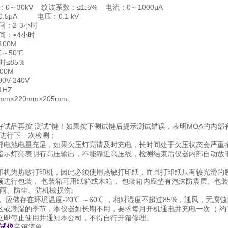
0～30kV 纹波系数：≤1.5% 电流：0～1000μA
.5μA 电压：0.1 kV
间：2-3小时
间：≥4小时
00M
℃～50℃
时≤85％
00M
V-240V
1HZ
m×220mm×205mm。
好试品再按“测试"键！如果按下测试键后提示测试错误，表明MOA的内
进行下一次检测；
部电池电量充足，如果欠压灯亮请及时充电，长时间处于欠压状态会严重
指示灯亮表明有高压输出，不能靠近高压线，检测结束后仪器内部自动放
印机为热敏打印机，因此必须使用热敏打印纸，而且打印纸只有较光滑的
须进行包装， 包装箱可用纸箱或木箱， 包装箱内应垫有泡沫防震层。包
雨、防尘、防机械损伤。
， 应储存在环境温度-20℃ ～60℃ ，相对湿度不超过85%，通风，无
区或潮湿的季节，本仪器如长期不用，要求每月开机通电并充电一次（ 
立即停止使用并通知本公司，不得自行开箱修理。
试仪
装箱清单