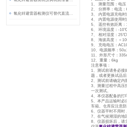
1、 测量范围：电压：
2、 分辨率：电流：0
氧化锌避雷器检测仪可替代直流发生器做泄漏电流测试
3、 内置电源充电时
4、 内置电源使用时
5、 遥控有效距离：1
6、 环境温度：-10
7、 相对湿度：25℃
8、 海拔高度：＜10
9、 充电电压：AC100
10、电源频率：50±
11、外形尺寸：335m
12、重量：6kg
注意事项：
1、测试前请务必接
题，或者更换试品后
2、测试前请确定内
3、测量过程中高压
一次测试。
4、本仪器配备的打
5、本产品运输时必
车箱。仓库应注意防
6、仪器平时不用时
7、在气候潮湿的地
8、仪器损坏后，请
仪器
氧化锌避雷器测