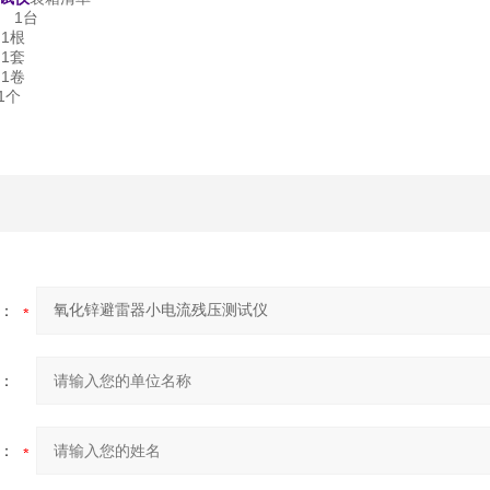
 1台
1根
1套
1卷
1个
：
：
：