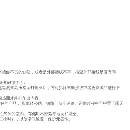
部有接触不良的缺陷，或者是外部接线不牢，检查外部接线是否有问
损伤充电电池；
电等测试高压指示灯熄灭后，方可拆除试验接线或者更换试品进行下
感热面才能打印出内容。
装好的产品， 应能经公路、铁路、航空运输。运输过程中不得置于露天
腐蚀性气体的室内。存储时不应紧靠地面和墙壁。
约二小时），以使潮气散发，保护元器件。