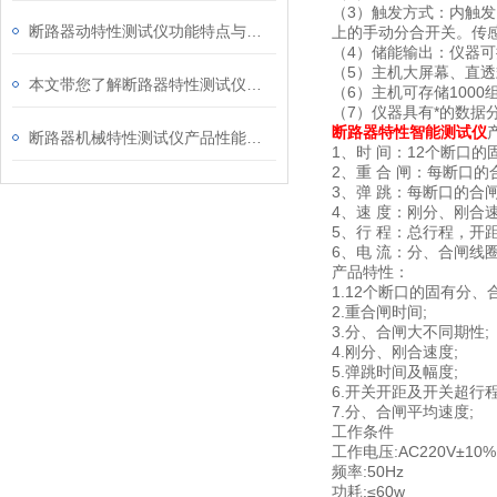
（3）触发方式：内触
断路器动特性测试仪功能特点与技术指标展示
上的手动分合开关。传
（4）储能输出：仪器
（5）主机大屏幕、直
本文带您了解断路器特性测试仪如何接线
（6）主机可存储100
（7）仪器具有*的数
断路器特性智能测试仪
断路器机械特性测试仪产品性能基本参数
1、时 间：12个断口
2、重 合 闸：每断口
3、弹 跳：每断口的合
4、速 度：刚分、刚合
5、行 程：总行程，开
6、电 流：分、合闸线
产品特性：
1.12个断口的固有分、
2.重合闸时间;
3.分、合闸大不同期性;
4.刚分、刚合速度;
5.弹跳时间及幅度;
6.开关开距及开关超行程
7.分、合闸平均速度;
工作条件
工作电压:AC220V±10%
频率:50Hz
功耗:≤60w