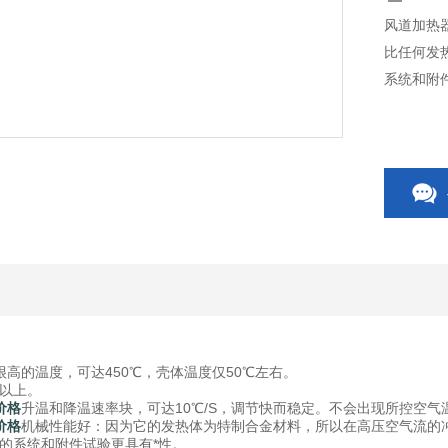
风道加热
比任何发
系统和附
很高的温度，可达450℃，壳体温度仅50℃左右。
9以上。
价格
升温和降温速率块，可达10℃/S，调节快而稳定。不会出现所控空
价格
机械性能好：因为它的发热体为特制合金材料，所以在高压空气流的
的系统和附件试验更具有*性。