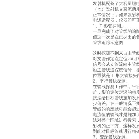
发射机配备了大容量锂电
（七）发射机交直流两
正常情况下，如果发射
电源适配器，仪器即可
1、T 形管探测。
一旦完成了对管线的追
但这一次是在已探出的管
管线追踪示意图
这时探测不到来自主管
对支管作定点定位zui
信号会从支管流向主管
沿主管线追踪该信号，接
位置就是 T 形支管接
2、平行管线探测。
在管线探测工作中，平
难，影响定位定深的精
接法给目标管线施加发
少偏差。在一般情况下
管线的响应就可能会超
电流值的管线才是施加
法对整个区域进行搜索
射机的正下方，这样发
到能对目标管线进行精
3、变深管线探测。