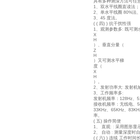
具有多种测深方法可任意
1、双水平线圈直读法；
2、单水平线圈 80%法、
3、45 度法。
( ( 四) ) 抗干扰性强
1、观测参数多: 既可
X
H
）、垂直分量（
Z
H
）又可测水平梯
度（
X
H
）。
2、发射功率大: 发射机
3、工作频率多:
发射机频率：128Hz、512
接收机频率：无线电、50Hz
33KHz、65KHz、
率。
( 五) 操作简便
1、 直观: : 采用
2、 自动 : 测量深
( ( 六) ) 连续 工作时