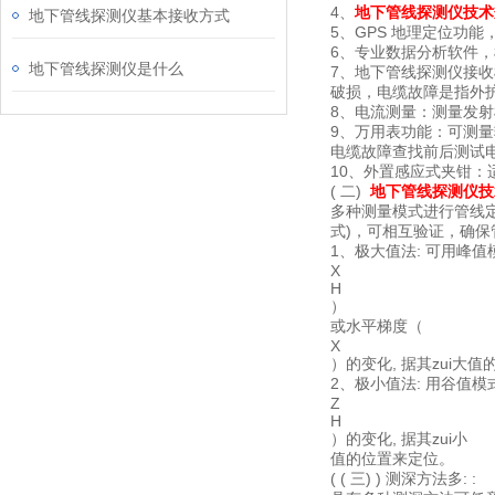
4、
地下管线探测仪技术
地下管线探测仪基本接收方式
5、GPS 地理定位功
6、专业数据分析软件
地下管线探测仪是什么
7、地下管线探测仪接收
破损，电缆故障是指外护
8、电流测量：测量发
9、万用表功能：可测
电缆故障查找前后测试
10、外置感应式夹钳
( 二)
地下管线探测仪技
多种测量模式进行管线
式)，可相互验证，确
1、极大值法: 可用峰
X
H
）
或水平梯度（
X
）的变化, 据其zui大值
2、极小值法: 用谷值模
Z
H
）的变化, 据其zui小
值的位置来定位。
( ( 三) ) 测深方法多: :