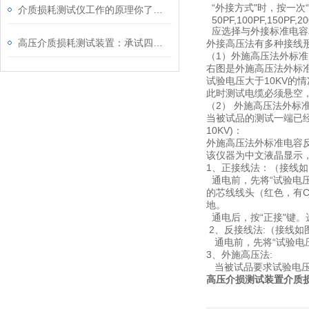
“外接方式"时，按一次
介质损耗测试仪工作的原理你了解有多少？
50PF,100PF,150PF,20
应选择与外接标准电容
高压介质损耗测试装置：承试四级类设备
外接高压法有多种接线形
（1）外施高压法外标
右图是外施高压法外标
试验电压大于10KV的
此时测试电缆必须悬空
（2） 外施高压法外标
当被试品的测试一端已经
10KV)：
外施高压法外标准电容
该仪器为中文液晶显示，
1、正接线法：（接线
通电前，先将“试验电压
的芯线线头（红色，有C
地。
通电后，按“正接"键。
2、反接线法:（接线如
通电前，先将“试验电压
3、外施高压法:
当被试品要求试验电压大
高压介损测试装置介质