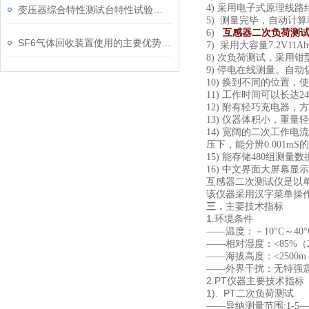
4)
采用电子式原理线路
变压器综合特性测试台特性试验全过程
5)
测量完毕，自动计算
互感器二次负荷测
6)
SF6气体回收装置使用的主要优势是什么
7)
采用大容量7.2V1
8)
次负荷测试，采用钳
9)
停电在线测量。自动
10)
换到不同的位置，使
11)
工作时间可以长达2
12)
附有轻巧充电器，方
13)
仪器体积小，重量轻
14)
宽阔的二次工作电流
压下，能分辨0.001m
15)
能存储480组测量
16)
中文界面大屏幕显示，
互感器二次测试仪是以
该仪器采用汉字菜单操
三．
主要技术指标
1.环境条件
——温度：－10
°
C
～4
0
°
——相对湿度：
<
8
5
%（
——海拔高度：
<2500m
——外界干扰：无特强
2.PT仪器主要技术指标
1). PT二次负荷测试
——导纳测量范围:
1-5
—