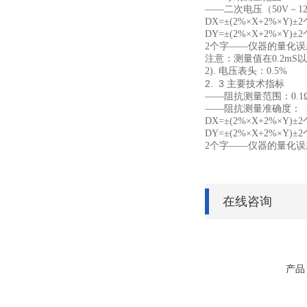
——二次电压（50V－12
D
X=
±
(
2
%
×
X+
2
%
×
Y)
±
2
D
Y=
±
(
2
%
×
X+
2
%
×
Y)
±
2
2个字——仪器的量化误
注意：测量值在0.2m
2). 电压表头：0.5
%
2. 3
主要技术指标
——阻抗测量范围：0.1Ω
——阻抗测量准确度：
D
X=
±
(
2
%
×
X+
2
%
×
Y)
±
2
D
Y=
±
(
2
%
×
X+
2
%
×
Y)
±
2
2
个字
——
仪器的量化误
在线咨询
产品