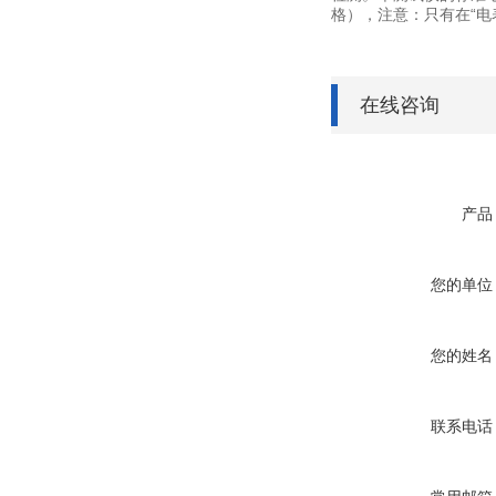
格），注意：只有在“电
在线咨询
产品
您的单位
您的姓名
联系电话