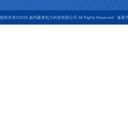
版权所有©2026 扬州豪泰电力科技有限公司 All Rights Reserved
备案号