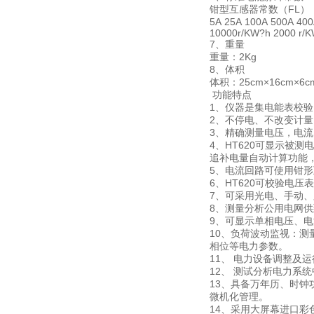
钳型互感器常数（FL）
5A 25A 100A 500A 40
10000r/KW?h 2000 r/K
7、重量
重量：2Kg
8、体积
体积：25cm×16cm×6c
功能特点
1、仪器是集电能表校
2、不停电、不改变计
3、精确测量电压，电
4、HT620可显示被
追补电量自动计算功能
5、电流回路可使用钳
6、HT620可校验电
7、可采用光电、手动
8、测量分析公用电网
9、可显示单相电压、
10、负荷波动监视：
相位等电力参数。
11、 电力设备调整及
12、 测试分析电力系
13、具备万年历、时
微机化管理。
14、采用大屏幕进口