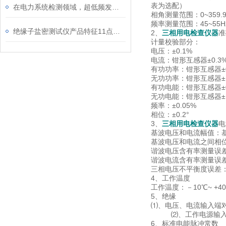
表为选配）
在电力系统检测领域，超低频发生器扮演着重要角色
相角测量范围：0~359.9
频率测量范围：45~55H
绝缘子盐密测试仪产品特征11点讲解
2、
三相用电检查仪器
准
计量校验部分：
电压：±0.1%
电流：钳形互感器±0.3
有功功率：钳形互感器±0
无功功率：钳形互感器±1
有功电能：钳形互感器±0
无功电能：钳形互感器±1
频率：±0.05%
相位：±0.2°
3、
三相用电检查仪器
电
基波电压和电流幅值：基波
基波电压和电流之间相位
谐波电压含有率测量误差：
谐波电流含有率测量误差：
三相电压不平衡度误差：≤
4、工作温度
工作温度：－10℃~ +4
5、绝缘
⑴、电压、电流输入端对
⑵、工作电源输入端对
6、标准电能脉冲常数