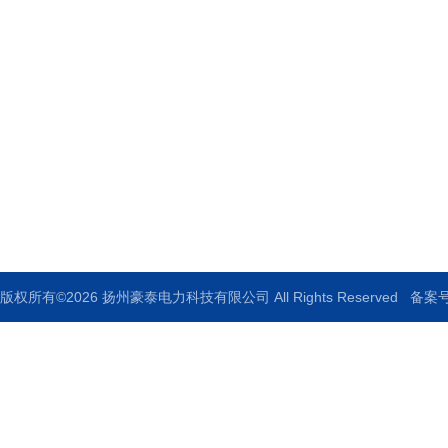
扬州豪泰电力科技有限公司
地址：扬州宝应柳堡工业园区68号
邮箱：920517379@qq.com
传真：0514-88771336
版权所有©2026 扬州豪泰电力科技有限公司 All Rights Reserved
备案号