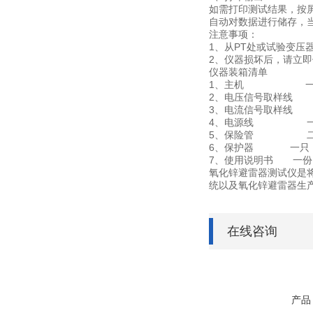
如需打印测试结果，按
自动对数据进行储存，
注意事项：
1、从PT处或试验变压
2、仪器损坏后，请立
仪器装箱清单
1、主机 一
2、电压信号取样线
3、电流信号取样线
4、电源线 一
5、保险管 二
6、保护器 一只
7、使用说明书 一份
氧化锌避雷器测试仪是
统以及氧化锌避雷器生
在线咨询
产品