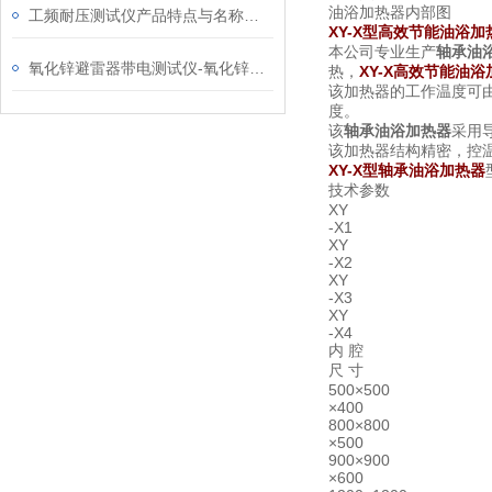
油浴加热器内部图
工频耐压测试仪产品特点与名称作用
XY-X型高效节能油浴加
本公司专业生产
轴承油
氧化锌避雷器带电测试仪-氧化锌避雷器测试仪
热，
XY-X高效节能油浴
该加热器的工作温度可
度。
该
轴承油浴加热器
采用
该加热器结构精密，控
XY-X型
轴承油浴加热器
技术参数
XY
-X1
XY
-X2
XY
-X3
XY
-X4
内 腔
尺 寸
500×500
×400
800×800
×500
900×900
×600