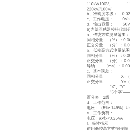
110kV/100V、 110k
220kV//100V/
b、准确度等级： 0.0
c、工作电压： 0V~2
d、输出容量： 50V
6)内部互感器校验仪部
a、传统方式测量范围：
同相分量 （%）：0.000
正交分量 （分）：0.00
b、低校高方式测量范围
同相分量 （%）：0.000
正交分量 （分）：0.00
导纳 （ms）：0.000
c、
基本误差：
同相分量： X=（X×
正交分量： Y=（X×
“X”、“Y”——
“5个字”——仪
百分表：1级
d、工作范围：
电压：（5%~149%）Un 
e、工作负荷：
电压：a对x<0.25VA
f、极性指示
使用低校高方式*步测量