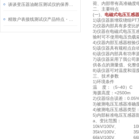
荷、内部带有高准确度
谈谈变压器油耐压测试仪的保养维护工作
二、主要特点
(一)、
电磁式电压互感
精致户表接线测试仪产品特点・技术特性
1)该仪器新增双绕组P
2)仪器内部具有多变比
3)仪器在电磁式电压
验时可不使用电压负载
4)仪器内部互感器校验
5)该仪器具有规程点
6)该仪器内部具有功率
7)该仪器采用了我公
供各点的测量值、化整
8)该仪器可对温度和湿
三、
技术参数
1)环境条件
温 度：（5~40）C
海拨高度：<2500m 
2)仪器综合误差：0.05
3)被测电压互感器准确度
4)被测电压互感器类型
5)内部标准电压互感器
a、变比范围：
10kV/100V、 10kV
35kV/100V、 35kV
66kV/100V、 66kV