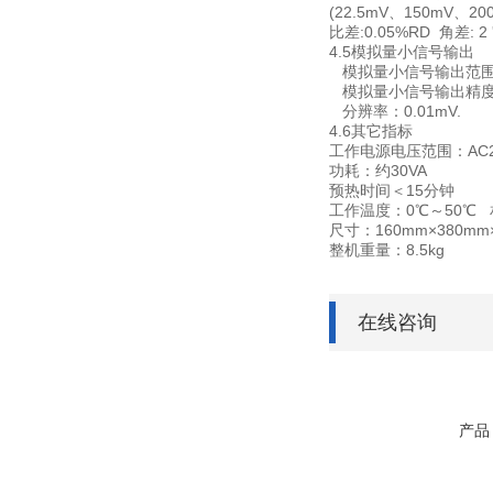
(22.5mV、150mV、20
比差:0.05%RD 角差: 2 '
4.5模拟量小信号输出
模拟量小信号输出范围：
模拟量小信号输出精度：0.0
分辨率：0.01mV.
4.6其它指标
工作电源电压范围：AC22
功耗：约30VA
预热时间＜15分钟
工作温度：0℃～50℃
尺寸：160mm×380mm
整机重量：8.5kg
在线咨询
产品