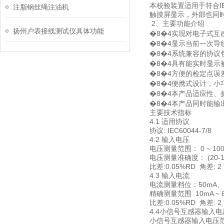
本校验装置适用于符合I
注脂钢丝绳注油机
触摸屏显示，外部也同
2、主要功能介绍
扬州户表接线测试仪具体功能
�8�4实现对电子式互
�8�4显示当前一次
�8�4系统兼容的协议包括IE
�8�4具有能实时显
�8�4方便的检定点误
�8�4
便携式设计，小
�8�4本产品适应性、
�8�4本产品同时能输
主要技术指标
4.1 适用协议
协议: IEC60044-7/8
4.2
输入电压
电压测量范围： 0 ~ 10
电压测量准确度： (20-10
比差:0.05%RD 角差: 2 
4.3 输入电流
电流测量档位：50mA、1
精确测量范围 10mA ~ 6
比差:0.05%RD 角差: 2 
4.4小信号互感器输入
小信号互感器输入电压范围